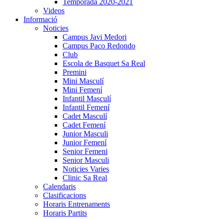
Temporada 2020-2021
Videos
Informació
Noticies
Campus Javi Medori
Campus Paco Redondo
Club
Escola de Basquet Sa Real
Premini
Mini Masculí
Mini Femení
Infantil Masculí
Infantil Femení
Cadet Masculí
Cadet Femení
Junior Masculi
Junior Femení
Senior Femeni
Senior Masculi
Noticies Varies
Clinic Sa Real
Calendaris
Clasificacions
Horaris Entrenaments
Horaris Partits