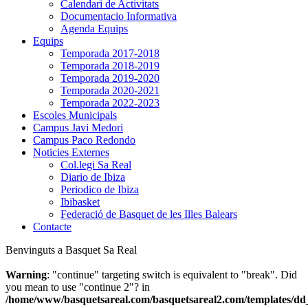
Calendari de Activitats
Documentacio Informativa
Agenda Equips
Equips
Temporada 2017-2018
Temporada 2018-2019
Temporada 2019-2020
Temporada 2020-2021
Temporada 2022-2023
Escoles Municipals
Campus Javi Medori
Campus Paco Redondo
Noticies Externes
Col.legi Sa Real
Diario de Ibiza
Periodico de Ibiza
Ibibasket
Federació de Basquet de les Illes Balears
Contacte
Benvinguts a Basquet Sa Real
Warning
: "continue" targeting switch is equivalent to "break". Did
you mean to use "continue 2"? in
/home/www/basquetsareal.com/basquetsareal2.com/templates/dd