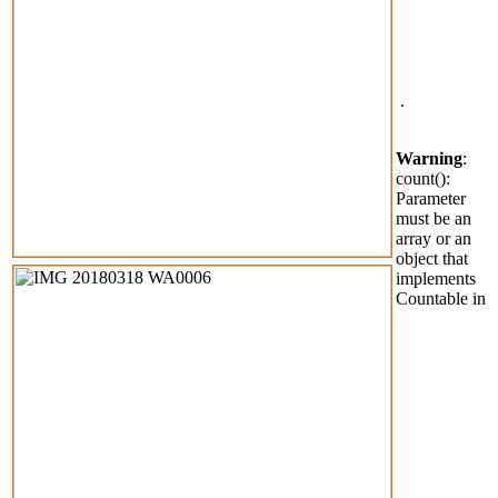
Esportiu
Basquet Sa
Real
Rights
Reserved.
.
Warning
:
count():
Parameter
must be an
array or an
object that
implements
Countable in