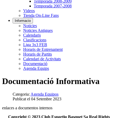
Temporada 2008-2009
Temporada 2007-2008
Videos
Tienda On-Line Fans
Informacio
Noticies
Noticies Antigues
Calendaris
Clasificacions
Liga 3x3 FEB
Horaris de Entrenament
Horaris de Partits
Calendari de Activitats
Documentació
Agenda Equips
Documentació Informativa
Categoria:
Agenda Equipos
Publicat el 04 Setembre 2023
enlaces a documentos internos
Copyright © 2023 Club Esportiu Basquet Sa Real Rights