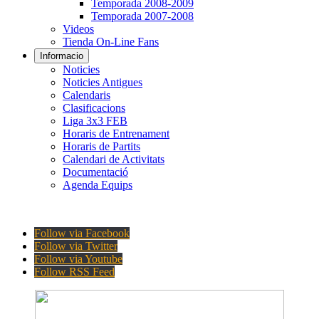
Temporada 2008-2009
Temporada 2007-2008
Videos
Tienda On-Line Fans
Informacio
Noticies
Noticies Antigues
Calendaris
Clasificacions
Liga 3x3 FEB
Horaris de Entrenament
Horaris de Partits
Calendari de Activitats
Documentació
Agenda Equips
Follow via Facebook
Follow via Twitter
Follow via Youtube
Follow RSS Feed