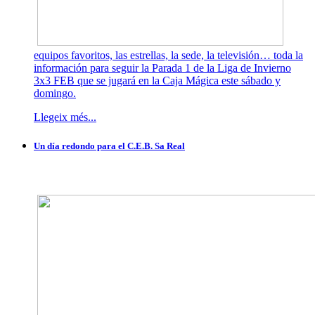
equipos favoritos, las estrellas, la sede, la televisión… toda la
información para seguir la Parada 1 de la Liga de Invierno
3x3 FEB que se jugará en la Caja Mágica este sábado y
domingo.
Llegeix més...
Un día redondo para el C.E.B. Sa Real